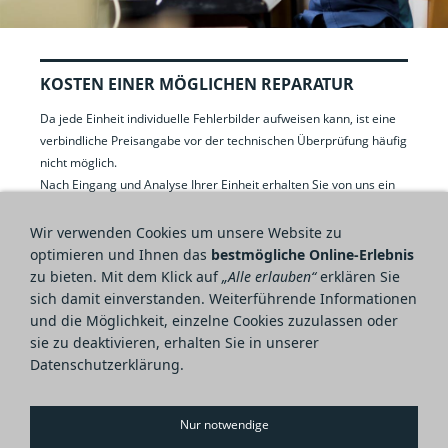
KOSTEN EINER MÖGLICHEN REPARATUR
Da jede Einheit individuelle Fehlerbilder aufweisen kann, ist eine
verbindliche Preisangabe vor der technischen Überprüfung häufig
nicht möglich.
Nach Eingang und Analyse Ihrer Einheit erhalten Sie von uns ein
faires, auf die festgestellten Fehler abgestimmtes Angebot in
Form einer Rechnung. Erst danach entscheiden Sie, ob die
Wir verwenden Cookies um unsere Website zu
Reparatur durchgeführt werden soll.
optimieren und Ihnen das
bestmögliche Online-Erlebnis
Die Kosten für die technische Überprüfung können Sie unserer
zu bieten. Mit dem Klick auf
„Alle erlauben“
erklären Sie
Preisliste entnehmen.
sich damit einverstanden. Weiterführende Informationen
und die Möglichkeit, einzelne Cookies zuzulassen oder
sie zu deaktivieren, erhalten Sie in unserer
Datenschutzerklärung.
Impressum
Datenschutzerklärung
AGB
Widerrufsbelehrung
Nur notwendige
Garantieleistung
Preise