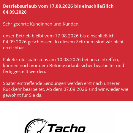
Betriebsurlaub vom 17.08.2026 bis einschließlich
04.09.2026
-
Sehr geehrte Kundinnen und Kunden,
-
unser Betrieb bleibt vom 17.08.2026 bis einschließlich
04.09.2026 geschlossen. In diesem Zeitraum sind wir nicht
erreichbar.
-
Pakete, die spätestens am 10.08.2026 bei uns eintreffen,
können noch vor dem Betriebsurlaub sicher bearbeitet und
fertiggestellt werden.
-
Später eintreffende Sendungen werden erst nach unserer
Rückkehr bearbeitet. Ab dem 07.09.2026 sind wir wieder wie
gewohnt für Sie da.