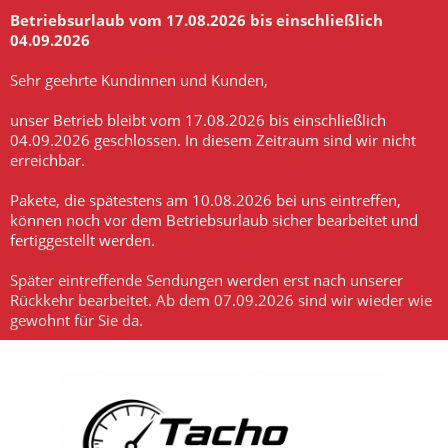
Betriebsurlaub vom 17.08.2026 bis einschließlich
04.09.2026
-
Sehr geehrte Kundinnen und Kunden,
-
unser Betrieb bleibt vom 17.08.2026 bis einschließlich
04.09.2026 geschlossen. In diesem Zeitraum sind wir nicht
erreichbar.
-
Pakete, die spätestens am 10.08.2026 bei uns eintreffen,
können noch vor dem Betriebsurlaub sicher bearbeitet und
fertiggestellt werden.
-
Später eintreffende Sendungen werden erst nach unserer
Rückkehr bearbeitet. Ab dem 07.09.2026 sind wir wieder wie
gewohnt für Sie da.