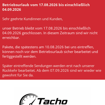
Betriebsurlaub vom 17.08.2026 bis einschließlich
04.09.2026
-
Sehr geehrte Kundinnen und Kunden,
-
unser Betrieb bleibt vom 17.08.2026 bis einschließlich
04.09.2026 geschlossen. In diesem Zeitraum sind wir nicht
erreichbar.
-
Pakete, die spätestens am 10.08.2026 bei uns eintreffen,
können noch vor dem Betriebsurlaub sicher bearbeitet und
fertiggestellt werden.
-
Später eintreffende Sendungen werden erst nach unserer
Rückkehr bearbeitet. Ab dem 07.09.2026 sind wir wieder wie
gewohnt für Sie da.