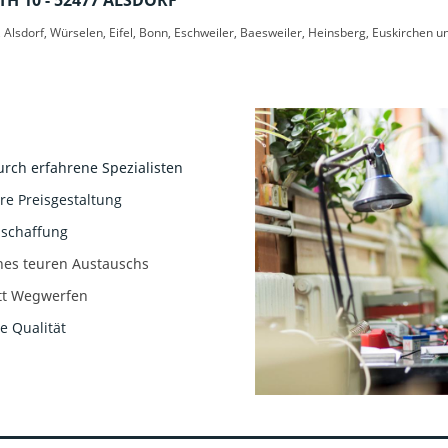
H 10 - 52477 ALSDORF
 Alsdorf, Würselen, Eifel, Bonn, Eschweiler, Baesweiler, Heinsberg, Euskirchen u
rch erfahrene Spezialisten
ire Preisgestaltung
nschaffung
eines teuren Austauschs
tt Wegwerfen
e Qualität