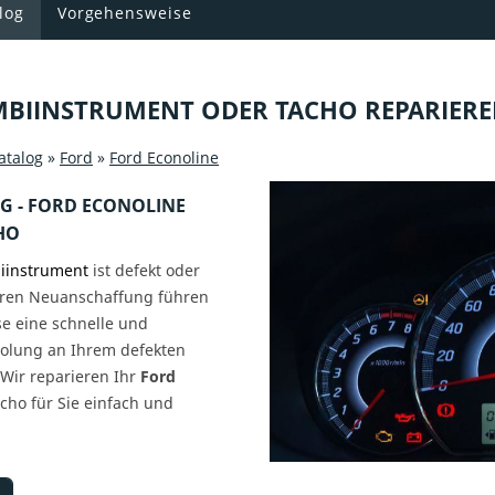
log
Vorgehensweise
BIINSTRUMENT ODER TACHO REPARIER
atalog
»
Ford
»
Ford Econoline
 - FORD ECONOLINE
HO
iinstrument
ist defekt oder
teuren Neuanschaffung führen
e eine schnelle und
holung an Ihrem defekten
Wir reparieren Ihr
Ford
cho für Sie einfach und