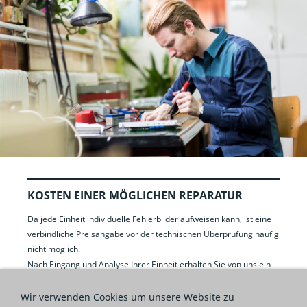
KOSTEN EINER MÖGLICHEN REPARATUR
Da jede Einheit individuelle Fehlerbilder aufweisen kann, ist eine
verbindliche Preisangabe vor der technischen Überprüfung häufig
nicht möglich.
Nach Eingang und Analyse Ihrer Einheit erhalten Sie von uns ein
faires, auf die festgestellten Fehler abgestimmtes Angebot in
Form einer Rechnung. Erst danach entscheiden Sie, ob die
Wir verwenden Cookies um unsere Website zu