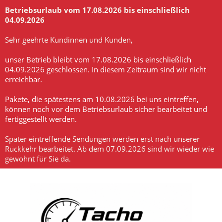
Betriebsurlaub vom 17.08.2026 bis einschließlich
04.09.2026
-
Sehr geehrte Kundinnen und Kunden,
-
unser Betrieb bleibt vom 17.08.2026 bis einschließlich
04.09.2026 geschlossen. In diesem Zeitraum sind wir nicht
erreichbar.
-
Pakete, die spätestens am 10.08.2026 bei uns eintreffen,
können noch vor dem Betriebsurlaub sicher bearbeitet und
fertiggestellt werden.
-
Später eintreffende Sendungen werden erst nach unserer
Rückkehr bearbeitet. Ab dem 07.09.2026 sind wir wieder wie
gewohnt für Sie da.