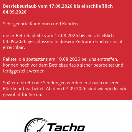
Betriebsurlaub vom 17.08.2026 bis einschließlich
04.09.2026
-
Sehr geehrte Kundinnen und Kunden,
-
unser Betrieb bleibt vom 17.08.2026 bis einschließlich
04.09.2026 geschlossen. In diesem Zeitraum sind wir nicht
erreichbar.
-
Pakete, die spätestens am 10.08.2026 bei uns eintreffen,
können noch vor dem Betriebsurlaub sicher bearbeitet und
fertiggestellt werden.
-
Später eintreffende Sendungen werden erst nach unserer
Rückkehr bearbeitet. Ab dem 07.09.2026 sind wir wieder wie
gewohnt für Sie da.