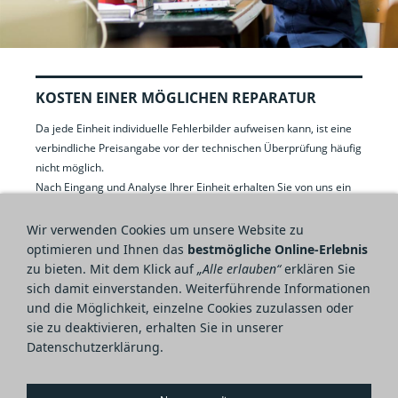
KOSTEN EINER MÖGLICHEN REPARATUR
Da jede Einheit individuelle Fehlerbilder aufweisen kann, ist eine
verbindliche Preisangabe vor der technischen Überprüfung häufig
nicht möglich.
Nach Eingang und Analyse Ihrer Einheit erhalten Sie von uns ein
faires, auf die festgestellten Fehler abgestimmtes Angebot in
Form einer Rechnung. Erst danach entscheiden Sie, ob die
Wir verwenden Cookies um unsere Website zu
Reparatur durchgeführt werden soll.
optimieren und Ihnen das
bestmögliche Online-Erlebnis
Die Kosten für die technische Überprüfung können Sie unserer
zu bieten. Mit dem Klick auf
„Alle erlauben“
erklären Sie
Preisliste entnehmen.
sich damit einverstanden. Weiterführende Informationen
und die Möglichkeit, einzelne Cookies zuzulassen oder
sie zu deaktivieren, erhalten Sie in unserer
Datenschutzerklärung.
Impressum
Datenschutzerklärung
AGB
Widerrufsbelehrung