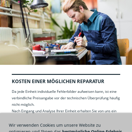
KOSTEN EINER MÖGLICHEN REPARATUR
Da jede Einheit individuelle Fehlerbilder aufweisen kann, ist eine
verbindliche Preisangabe vor der technischen Überprüfung häufig
nicht möglich.
Nach Eingang und Analyse Ihrer Einheit erhalten Sie von uns ein
faires, auf die festgestellten Fehler abgestimmtes Angebot in
Form einer Rechnung. Erst danach entscheiden Sie, ob die
Wir verwenden Cookies um unsere Website zu
Reparatur durchgeführt werden soll.
optimieren und Ihnen das
bestmögliche Online-Erlebnis