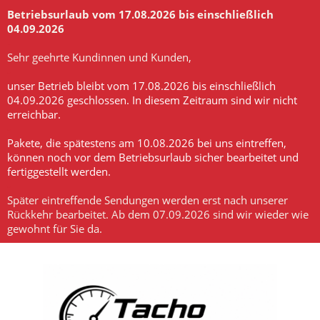
Betriebsurlaub vom 17.08.2026 bis einschließlich
04.09.2026
-
Sehr geehrte Kundinnen und Kunden,
-
unser Betrieb bleibt vom 17.08.2026 bis einschließlich
04.09.2026 geschlossen. In diesem Zeitraum sind wir nicht
erreichbar.
-
Pakete, die spätestens am 10.08.2026 bei uns eintreffen,
können noch vor dem Betriebsurlaub sicher bearbeitet und
fertiggestellt werden.
-
Später eintreffende Sendungen werden erst nach unserer
Rückkehr bearbeitet. Ab dem 07.09.2026 sind wir wieder wie
gewohnt für Sie da.